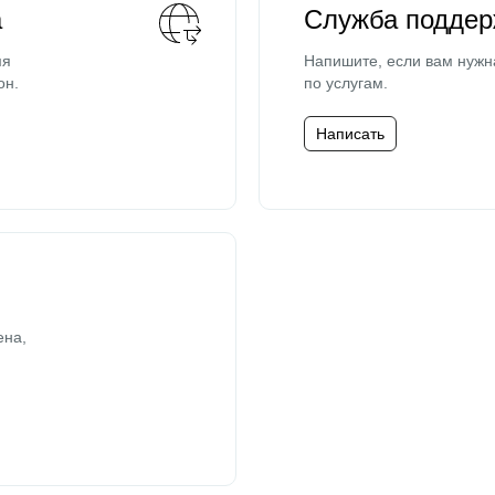
а
Служба поддер
мя
Напишите, если вам нужн
он.
по услугам.
Написать
ена,