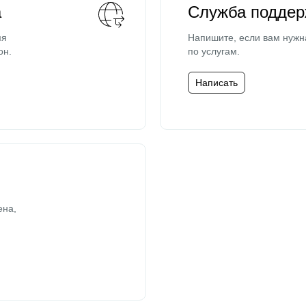
а
Служба поддер
мя
Напишите, если вам нужн
он.
по услугам.
Написать
ена,