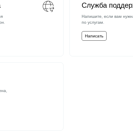
а
Служба поддер
мя
Напишите, если вам нужн
он.
по услугам.
Написать
ена,